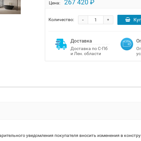
267 420 ₽
Цена:
-
Ку
Количество:
+
Доставка
О
Доставка по С-Пб
Оп
и Лен. области
ус
варительного уведомления покупателя вносить изменения в констр