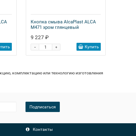
LCA
Кнопка смыва AlcaPlast ALCA
M471 хром глянцевый
9 227 ₽
-
упить
Купить
+
укцию, комплектацию или технологию изготовления
Подписаться
Контакты