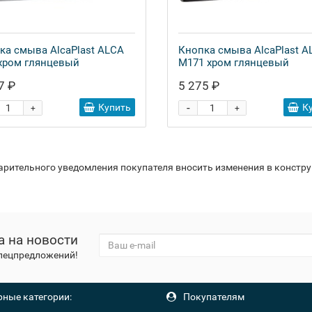
ка смыва AlcaPlast ALCA
Кнопка смыва AlcaPlast A
хром глянцевый
M171 хром глянцевый
7 ₽
5 275 ₽
-
Купить
К
+
+
варительного уведомления покупателя вносить изменения в констр
а на новости
спецпредложений!
ные категории:
Покупателям