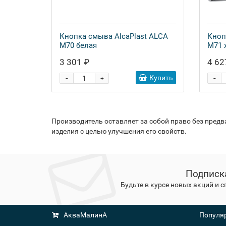
Кнопка смыва AlcaPlast ALCA
Кноп
M70 белая
M71 
3 301 ₽
4 62
-
-
Купить
+
Производитель оставляет за собой право без пред
изделия с целью улучшения его свойств.
Подписк
Будьте в курсе новых акций и 
АкваМалинА
Популяр