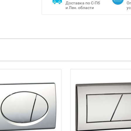
Доставка по С-Пб
Оп
и Лен. области
ус