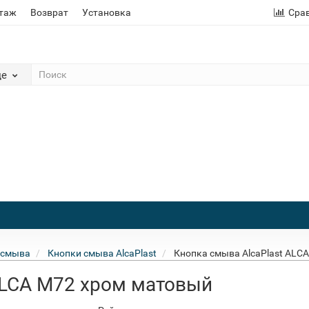
этаж
Возврат
Установка
Сра
де
 смыва
Кнопки смыва AlcaPlast
Кнопка смыва AlcaPlast ALC
ALCA M72 хром матовый