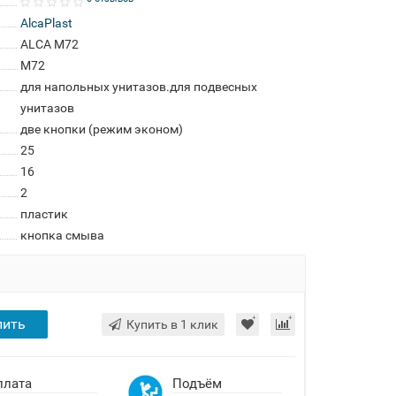
AlcaPlast
ALCA M72
M72
для напольных унитазов.для подвесных
унитазов
две кнопки (режим эконом)
25
16
2
пластик
кнопка смыва
пить
Купить в 1 клик
плата
Подъём