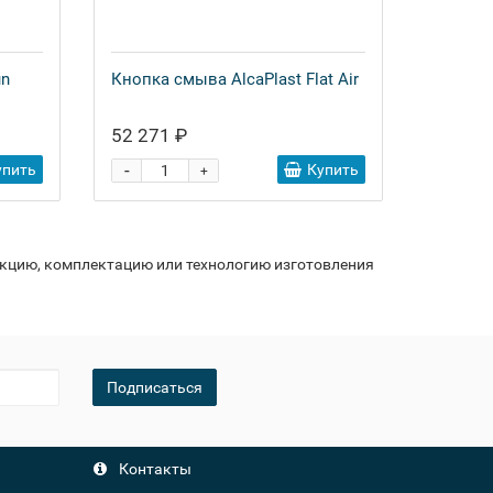
un
Кнопка смыва AlcaPlast Flat Air
52 271 ₽
-
упить
Купить
+
укцию, комплектацию или технологию изготовления
Подписаться
Контакты