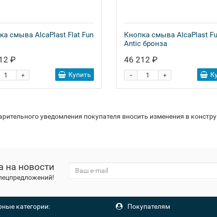
ка смыва AlcaPlast Flat Fun
Кнопка смыва AlcaPlast F
Antic бронза
12 ₽
46 212 ₽
-
Купить
К
+
+
варительного уведомления покупателя вносить изменения в констр
а на новости
спецпредложений!
ные категории:
Покупателям