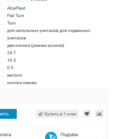
AlcaPlast
Flat Turn
Turn
для напольных унитазов.для подвесных
унитазов
две кнопки (режим эконом)
24.7
16.5
0.5
металл
кнопка смыва
пить
Купить в 1 клик
плата
Подъём