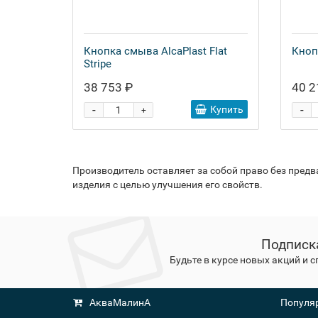
Кнопка смыва AlcaPlast Flat
Кноп
Stripe
38 753 ₽
40 2
-
-
Купить
+
Производитель оставляет за собой право без пред
изделия с целью улучшения его свойств.
Подписк
Будьте в курсе новых акций и 
АкваМалинА
Популяр