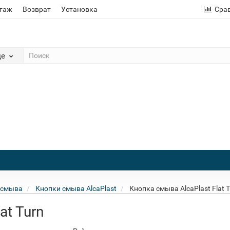
этаж
Возврат
Установка
Сра
де
 смыва
Кнопки смыва AlcaPlast
Кнопка смыва AlcaPlast Flat T
at Turn