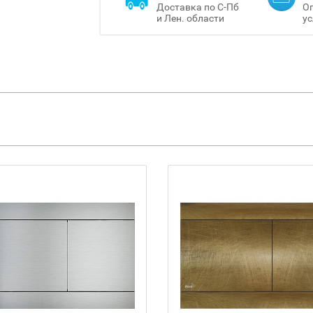
Доставка по С-Пб
Оп
и Лен. области
ус