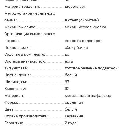
Материал сиденья:
дюропласт
Метод установки сливного
бачка:
в стену (скрытый)
Механизм слива:
механическая кнопка
Организация смывающего
потока:
воронка-водоворот
Подвод воды:
сбоку бачка
Сиденье в комплекте:
да
Система антивсплеск:
есть
Тип унитаза:
готовое решение.подвесной
Цвет сиденья:
белый
Ширина, см:
37
Высота, см:
32
Материал:
металл.пластик.фарфор
Форма:
овальная
Цвет:
белый
Страна производитель:
Германия
Гарантия:
2 года