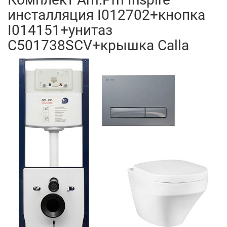
инсталляция I012702+кнопка
I014151+унитаз
C501738SCV+крышка Calla