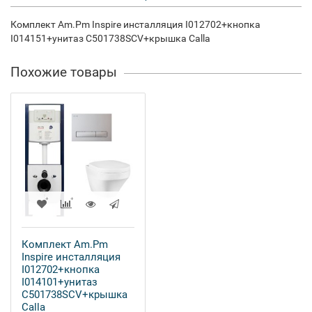
Комплект Am.Pm Inspire инсталляция I012702+кнопка
I014151+унитаз C501738SCV+крышка Calla
Похожие товары
Комплект Am.Pm
Inspire инсталляция
I012702+кнопка
I014101+унитаз
C501738SCV+крышка
Calla