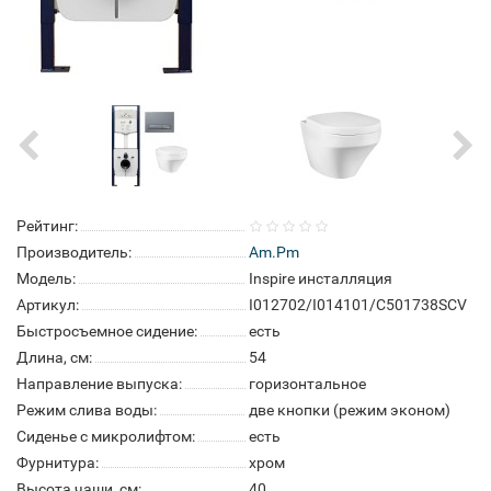
Рейтинг:
Производитель:
Am.Pm
Модель:
Inspire инсталляция
Артикул:
I012702/I014101/C501738SCV
Быстросъемное сидение:
есть
Длина, см:
54
Направление выпуска:
горизонтальное
Режим слива воды:
две кнопки (режим эконом)
Сиденье с микролифтом:
есть
Фурнитура:
хром
Высота чаши, см:
40