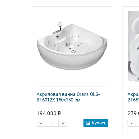
Акриловая ванна Orans OLS-
Акри
BT6012X 150x150 см
BT65
194 000 ₽
279 
-
-
Купить
+