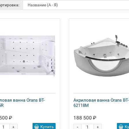
ртировка:
ловая ванна Orans BT-
Акриловая ванна Orans BT-
5R
62118M
500 ₽
188 500 ₽
-
Купить
К
+
+