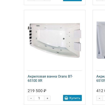
Акриловая ванна Orans BT-
Акри
65100 XR
65109
219 500 ₽
412 
-
-
Купить
+