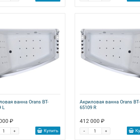
ловая ванна Orans BT-
Акриловая ванна Orans BT-
 L
65109 R
000 ₽
412 000 ₽
-
Купить
К
+
+