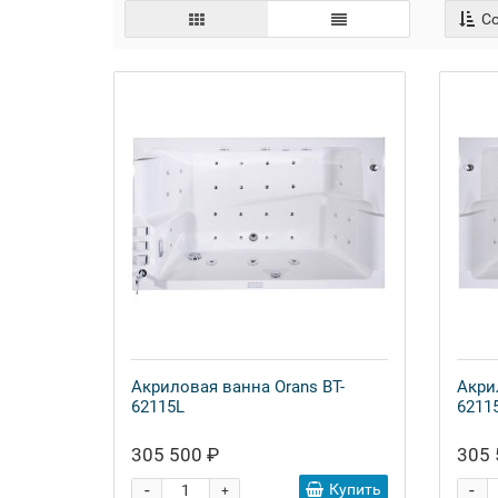
Со
Акриловая ванна Orans BT-
Акри
62115L
6211
305 500 ₽
305 
-
-
Купить
+