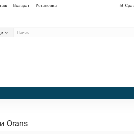
этаж
Возврат
Установка
Сра
де
и Orans