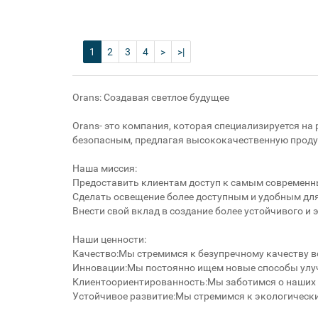
1
2
3
4
>
>|
Orans: Создавая светлое будущее
Orans- это компания, которая специализируется н
безопасным, предлагая высококачественную продук
Наша миссия:
Предоставить клиентам доступ к самым современ
Сделать освещение более доступным и удобным для
Внести свой вклад в создание более устойчивого и
Наши ценности:
Качество:Мы стремимся к безупречному качеству во
Инновации:Мы постоянно ищем новые способы улуч
Клиентоориентированность:Мы заботимся о наших 
Устойчивое развитие:Мы стремимся к экологическ