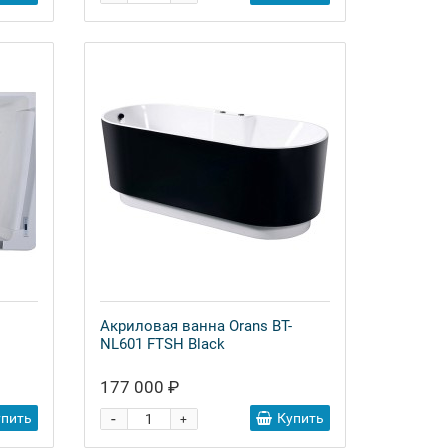
Акриловая ванна Orans BT-
NL601 FTSH Black
177 000 ₽
-
упить
Купить
+