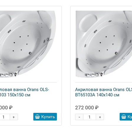
ловая ванна Orans OLS-
Акриловая ванна Orans OL
103 150x150 см
BT65103А 140x140 см
000 ₽
272 000 ₽
-
Купить
К
+
+