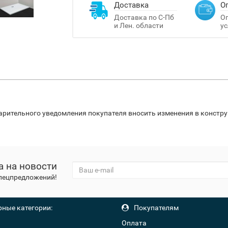
Доставка
О
Доставка по С-Пб
Оп
и Лен. области
ус
варительного уведомления покупателя вносить изменения в констр
а на новости
спецпредложений!
ные категории:
Покупателям
Оплата