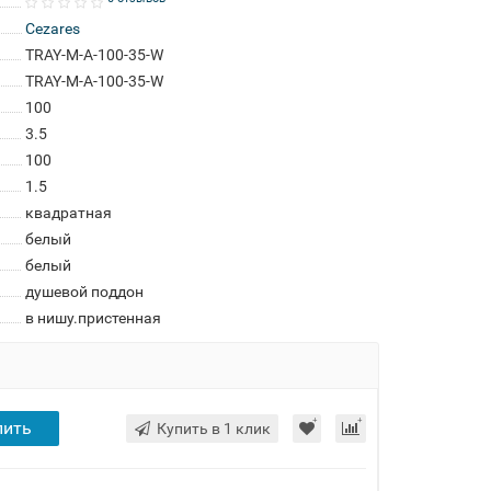
Cezares
TRAY-M-A-100-35-W
TRAY-M-A-100-35-W
100
3.5
100
1.5
квадратная
белый
белый
душевой поддон
в нишу.пристенная
пить
Купить в 1 клик