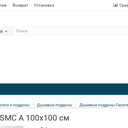
этаж
Возврат
Установка
Сра
де
олки и поддоны
Душевые поддоны
Душевые поддоны Cezare
 SMC A 100x100 см