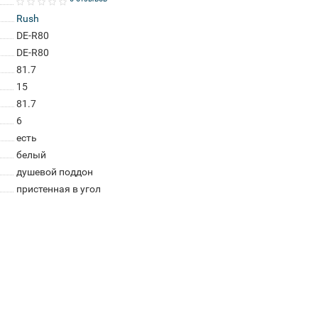
Rush
DE-R80
DE-R80
81.7
15
81.7
6
есть
белый
душевой поддон
пристенная в угол