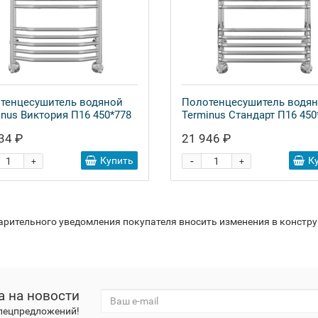
тенцесушитель водяной
Полотенцесушитель водя
inus Виктория П16 450*778
Terminus Стандарт П16 450
34 ₽
21 946 ₽
-
Купить
К
+
+
варительного уведомления покупателя вносить изменения в констр
а на новости
спецпредложений!