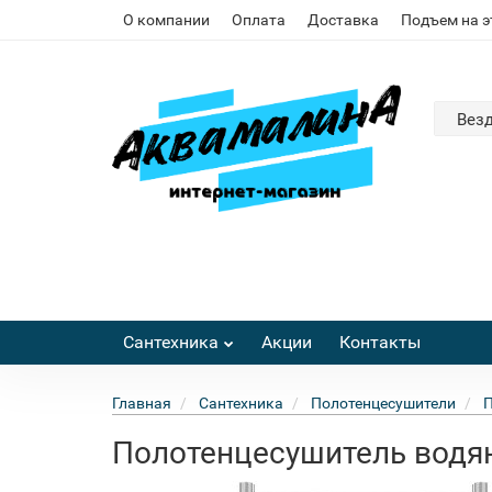
О компании
Оплата
Доставка
Подъем на 
Вез
Сантехника
Акции
Контакты
Главная
Сантехника
Полотенцесушители
П
Полотенцесушитель водян