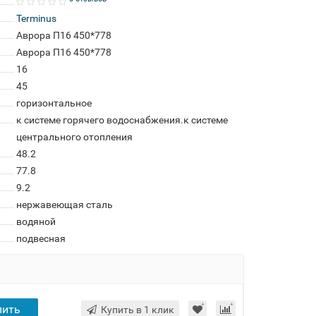
Terminus
Аврора П16 450*778
Аврора П16 450*778
16
45
горизонтальное
к системе горячего водоснабжения.к системе
центрального отопления
48.2
77.8
9.2
нержавеющая сталь
водяной
подвесная
пить
Купить в 1 клик