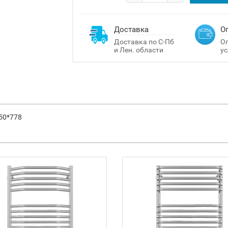
Доставка
О
Доставка по С-Пб
Оп
и Лен. области
ус
50*778