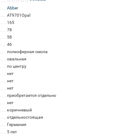
Abber
AT9701Opal
165
78
58
46
полиэфирная смола
овальная
по центру
нет
нет
нет
приобретается отдельно
нет
коричневый
отдельностоящая
Германия
5 лет