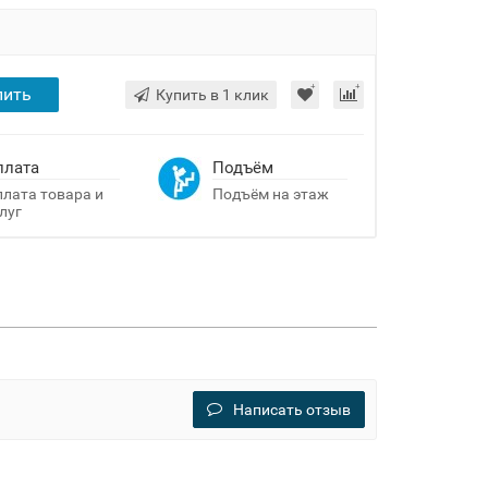
пить
Купить в 1 клик
плата
Подъём
лата товара и
Подъём на этаж
луг
Написать отзыв