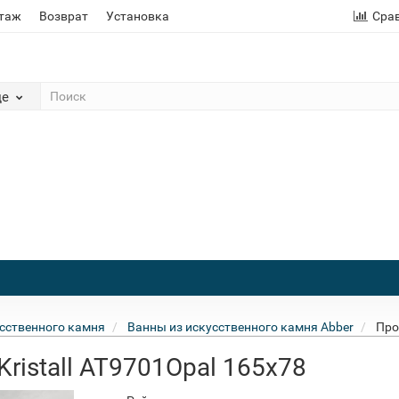
этаж
Возврат
Установка
Сра
де
сственного камня
Ванны из искусственного камня Abber
Про
ristall AT9701Opal 165x78