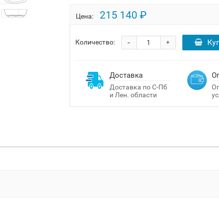
215 140 ₽
Цена:
-
Ку
Количество:
+
Доставка
О
Доставка по С-Пб
Оп
и Лен. области
ус