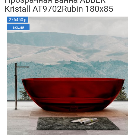
Kristall AT9702Rubin 180x85
276450 р
акция