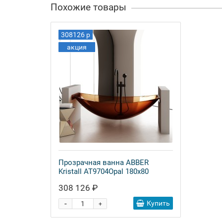
Похожие товары
308126 р
акция
Прозрачная ванна ABBER
Kristall AT9704Opal 180x80
308 126 ₽
-
Купить
+