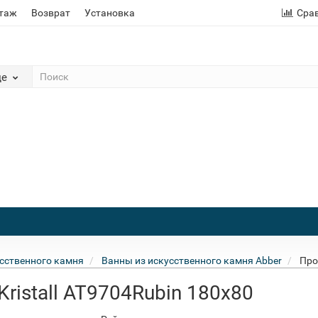
этаж
Возврат
Установка
Сра
де
сственного камня
Ванны из искусственного камня Abber
Про
ristall AT9704Rubin 180x80