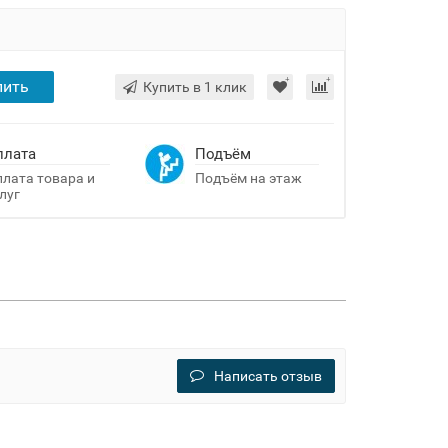
пить
Купить в 1 клик
плата
Подъём
лата товара и
Подъём на этаж
луг
Написать отзыв