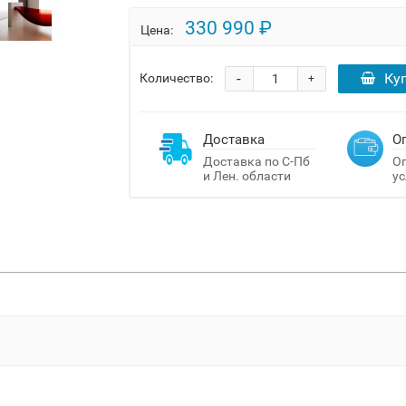
330 990 ₽
Цена:
-
Ку
Количество:
+
Доставка
О
Доставка по С-Пб
Оп
и Лен. области
ус