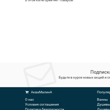
В этой категории нет товаров.
Подписк
Будьте в курсе новых акций и 
АкваМалинА
Популяр
О нас
Ванны
Условия соглашения
Душевы
Политика безопасности
Душевы