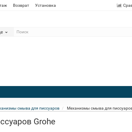
этаж
Возврат
Установка
Сра
де
ханизмы смыва для писсуаров
Механизмы смыва для писсуаров
ссуаров Grohe