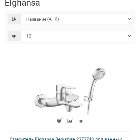
Elghansa
Смеситель Elghansa Berkshire 2372743 для ванны с