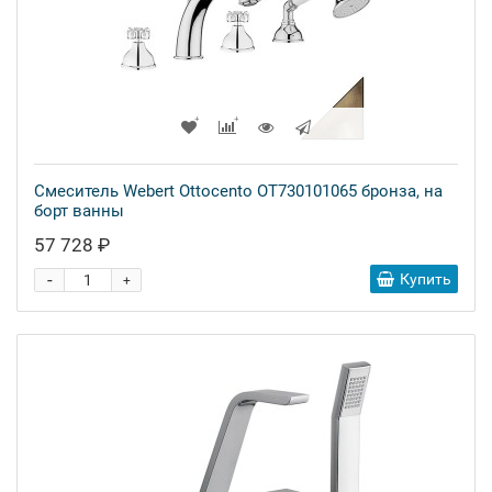
Смеситель Webert Ottocento OT730101065 бронза, на
борт ванны
57 728 ₽
-
Купить
+