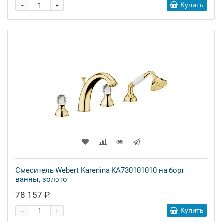
-
Купить
+
Смеситель Webert Karenina KA730101010 на борт
ванны, золото
78 157 ₽
-
Купить
+