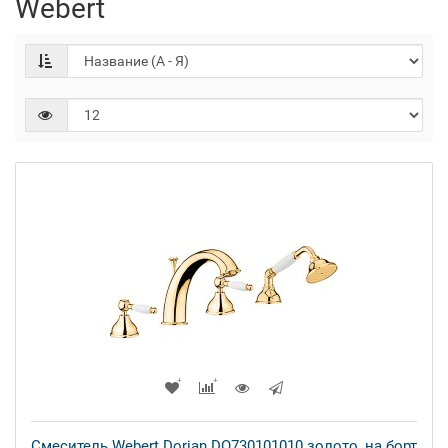
Webert
Смеситель Webert Dorian DO730101010 золото, на борт