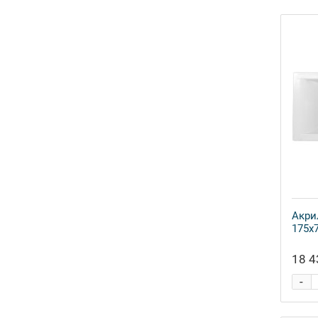
Акри
175x
18 4
-