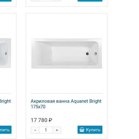
right
Акриловая ванна Aquanet Bright
175x70
17 780 ₽
-
упить
Купить
+