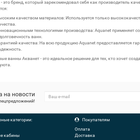
 - это бренд, который зарекомендовал себя как производитель ка
тся:
ысоким качеством материалов: Используется только высококачест
ачества.
нновационными технологиями производства: Aquanet применяет с
 долговечность ванн.
арантией качества: На всю продукцию Aquanet предоставляется га
адежность.
ые ванны Акванет - это идеальное решение для тех, кто хочет созд
 уюта.
а на новости
спецпредложений!
ные категории:
Покупателям
Оплата
е кабины
Доставка