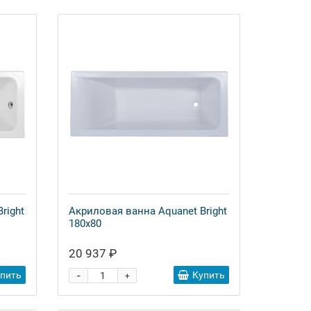
right
Акриловая ванна Aquanet Bright
180x80
20 937 ₽
-
упить
Купить
+