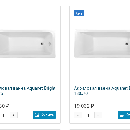
Хит
ловая ванна Aquanet Bright
Акриловая ванна Aquanet B
75
180x70
30 ₽
19 032 ₽
-
Купить
К
+
+