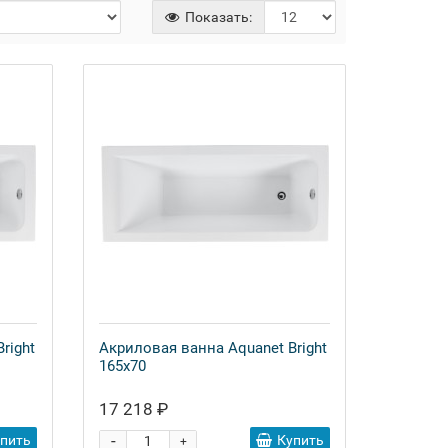
Показать:
right
Акриловая ванна Aquanet Bright
165x70
17 218 ₽
-
упить
Купить
+