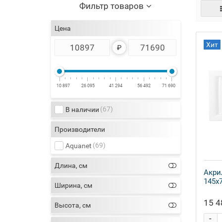
Фильтр товаров
Цена
Хит
₽
10 897
26 095
41 294
56 492
71 690
(67)
В наличии
Производители
(69)
Aquanet
Длина, см
Акри
145x
Ширина, см
15 4
Высота, см
-