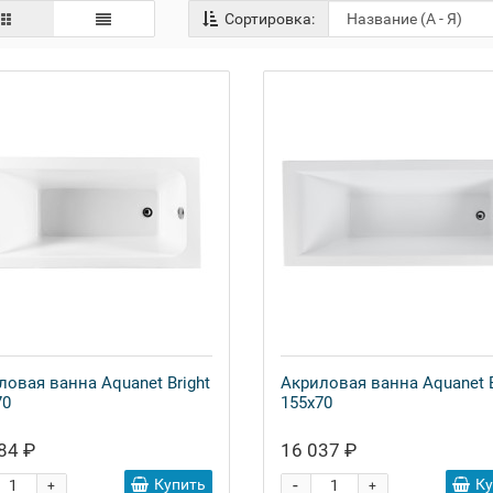
Сортировка:
ловая ванна Aquanet Bright
Акриловая ванна Aquanet B
70
155x70
84 ₽
16 037 ₽
-
Купить
К
+
+