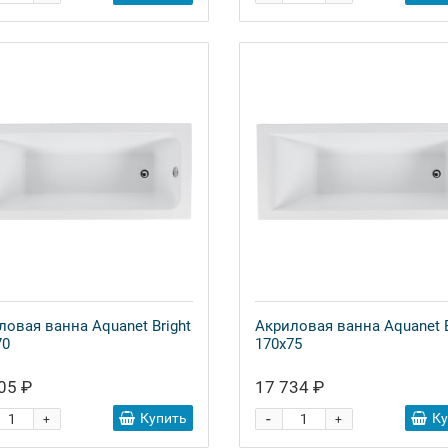
ловая ванна Aquanet Bright
Акриловая ванна Aquanet B
70
170x75
05 ₽
17 734 ₽
-
Купить
К
+
+