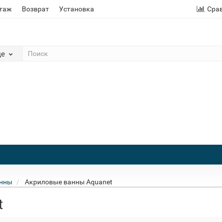
этаж
Возврат
Установка
Сра
де
анны
Акриловые ванны Aquanet
t