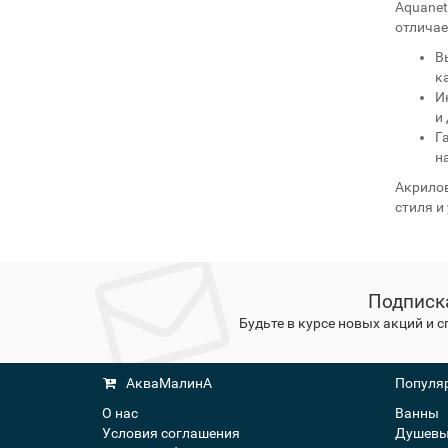
Aquanet
отличае
В
к
И
и
Г
н
Акрилов
стиля и
Подписк
Будьте в курсе новых акций и 
АкваМалинА
Популяр
О нас
Ванны
Условия соглашения
Душевы