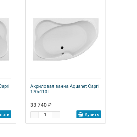
Capri
Акриловая ванна Aquanet Capri
170x110 L
33 740 ₽
-
упить
Купить
+