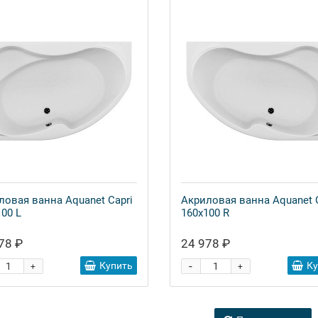
ловая ванна Aquanet Capri
Акриловая ванна Aquanet 
00 L
160x100 R
78 ₽
24 978 ₽
-
Купить
К
+
+