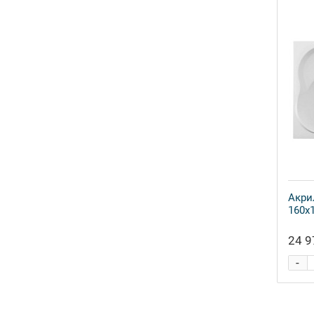
Акри
160x1
24 9
-