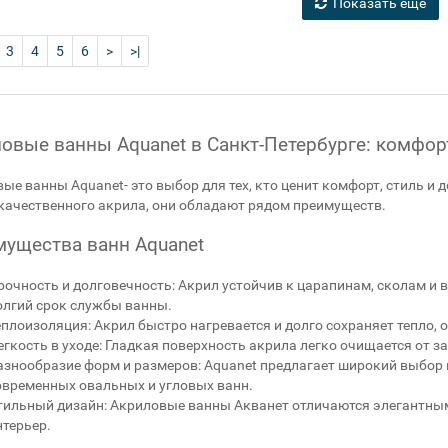
Показать еще
3
4
5
6
>
>|
овые ванны Aquanet в Санкт-Петербурге: комфор
ые ванны Aquanet- это выбор для тех, кто ценит комфорт, стиль и 
ачественного акрила, они обладают рядом преимуществ.
ущества ванн Aquanet
рочность и долговечность: Акрил устойчив к царапинам, сколам и 
олгий срок службы ванны.
еплоизоляция: Акрил быстро нагревается и долго сохраняет тепло,
егкость в уходе: Гладкая поверхность акрила легко очищается от за
азнообразие форм и размеров: Aquanet предлагает широкий выбор 
овременных овальных и угловых ванн.
тильный дизайн: Акриловые ванны Акванет отличаются элегантным
нтерьер.