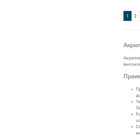
1
2
Акрил
Акрилов
высокок
Преим
П
д
Т
Л
Р
с
С
и