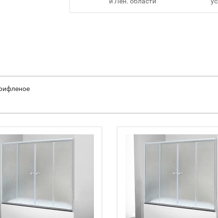
и Лен. области
ус
 рифленое