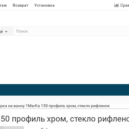
этаж
Возврат
Установка
Сра
де
рка на ванну 1MarKa 150 профиль хром, стекло рифленое
150 профиль хром, стекло рифлен