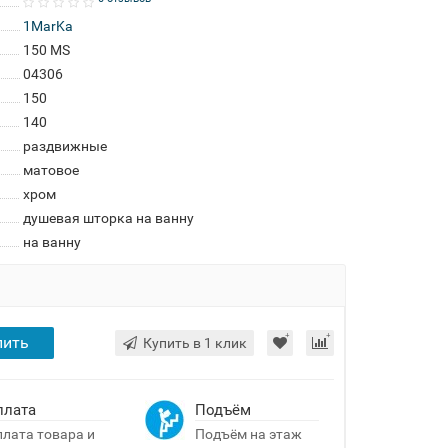
1MarKa
150 MS
04306
150
140
раздвижные
матовое
хром
душевая шторка на ванну
на ванну
пить
Купить в 1 клик
плата
Подъём
лата товара и
Подъём на этаж