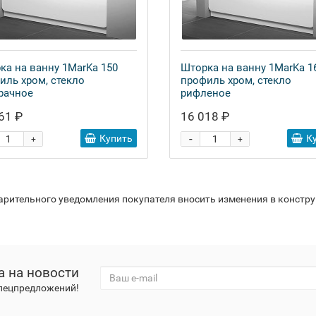
ка на ванну 1MarKa 150
Шторка на ванну 1MarKa 1
иль хром, стекло
профиль хром, стекло
рачное
рифленое
61 ₽
16 018 ₽
-
Купить
К
+
+
варительного уведомления покупателя вносить изменения в констр
а на новости
спецпредложений!