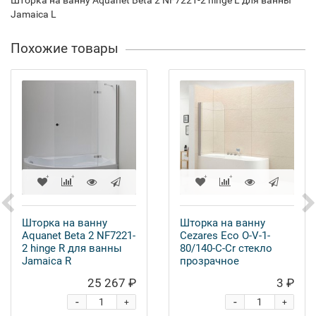
Шторка на ванну Aquanet Beta 2 NF7221-2 hinge L для ванны
Jamaica L
Похожие товары
Шторка на ванну
Шторка на ванну
Aquanet Beta 2 NF7221-
Cezares Eco O-V-1-
2 hinge R для ванны
80/140-C-Cr стекло
Jamaica R
прозрачное
25 267 ₽
3 ₽
-
-
+
+