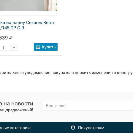
ка на ванну Cezares Retro
/145 CP G R
839 ₽
Купить
+
варительного уведомления покупателя вносить изменения в констр
а на новости
спецпредложений!
ные категории:
Покупателям