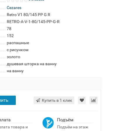
Cezares
Retro V1 80/145 PP G R
RETRO-A-V-1-80/145-PP-G-R
78
152
распашные
с рисунком
золото
душевая шторка на ванну
на ванну
пить
Купить в 1 клик
плата
Подъём
лата товара и
Подъём на этаж