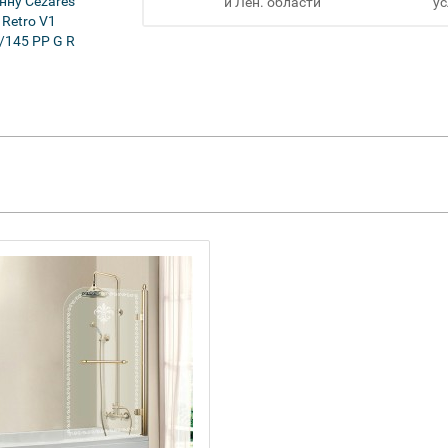
и Лен. области
ус