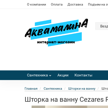
О компании
Оплата
Доставка
Подъем на 
Вез
Сантехника
Акции
Контакты
Главная
Сантехника
Шторки на ванну
Што
Шторка на ванну Cezares R