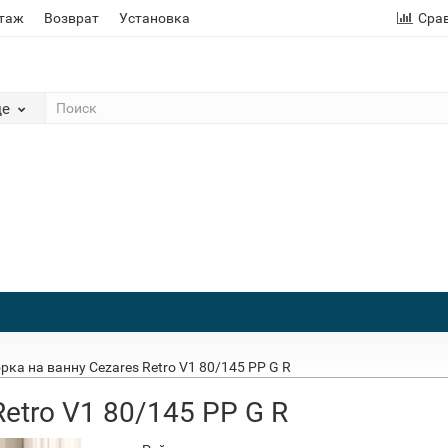
этаж
Возврат
Установка
Сра
де
рка на ванну Cezares Retro V1 80/145 PP G R
etro V1 80/145 PP G R