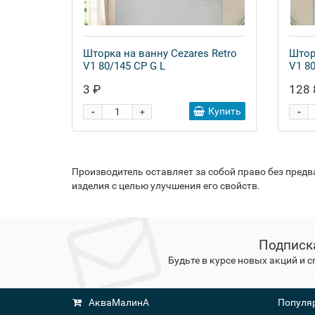
Шторка на ванну Cezares Retro
Штор
V1 80/145 CP G L
V1 80
3 ₽
128 
-
-
Купить
+
Производитель оставляет за собой право без пред
изделия с целью улучшения его свойств.
Подписк
Будьте в курсе новых акций и 
АкваМалинА
Популяр