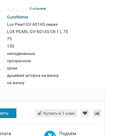
0 отзывов
GuteWetter
Lux Pearl GV-601AS левая
LUX PEARL GV-601AS CR 1 L 75
75
150
неподвижные
прозрачное
хром
душевая шторка на ванну
на ванну
пить
Купить в 1 клик
плата
Подъём