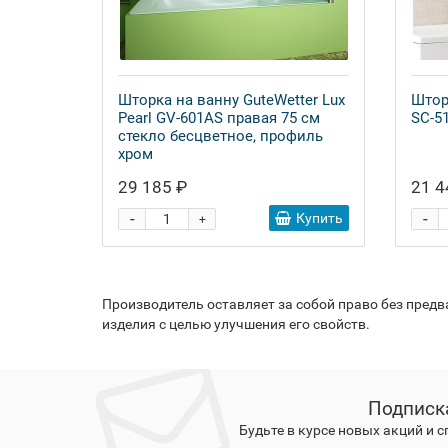
Шторка на ванну GuteWetter Lux
Штор
Pearl GV-601AS правая 75 см
SC-5
стекло бесцветное, профиль
хром
29 185 ₽
21 4
-
-
Купить
+
Производитель оставляет за собой право без пред
изделия с целью улучшения его свойств.
Подписк
Будьте в курсе новых акций и 