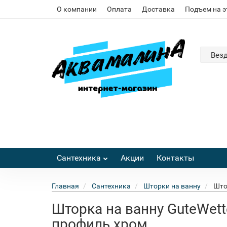
О компании
Оплата
Доставка
Подъем на 
Вез
Сантехника
Акции
Контакты
Главная
Сантехника
Шторки на ванну
Што
Шторка на ванну GuteWette
профиль хром