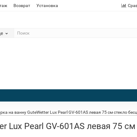
этаж
Возврат
Установка
Сра
де
рка на ванну GuteWetter Lux Pearl GV-601AS левая 75 см стекло бес
r Lux Pearl GV-601AS левая 75 см