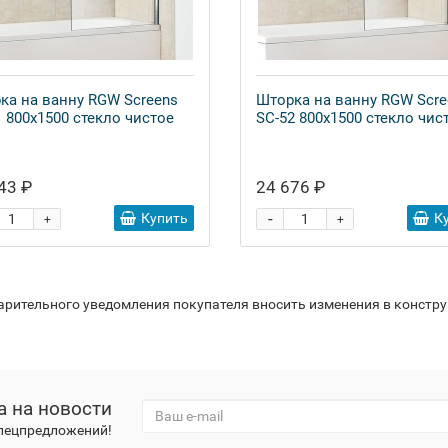
ка на ванну RGW Screens
Шторка на ванну RGW Scre
1 800x1500 стекло чистое
SC-52 800x1500 стекло чис
43 ₽
24 676 ₽
-
Купить
К
+
+
варительного уведомления покупателя вносить изменения в констр
а на новости
спецпредложений!