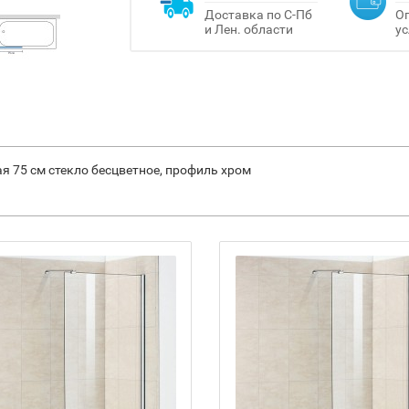
Доставка по С-Пб
Оп
и Лен. области
ус
ая 75 см стекло бесцветное, профиль хром