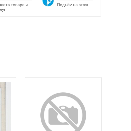
лата товара и
Подъём на этаж
луг