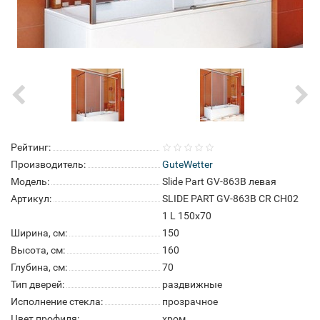
Рейтинг:
Производитель:
GuteWetter
Модель:
Slide Part GV-863B левая
Артикул:
SLIDE PART GV-863B CR CH02
1 L 150x70
Ширина, см:
150
Высота, см:
160
Глубина, см:
70
Тип дверей:
раздвижные
Исполнение стекла:
прозрачное
Цвет профиля:
хром