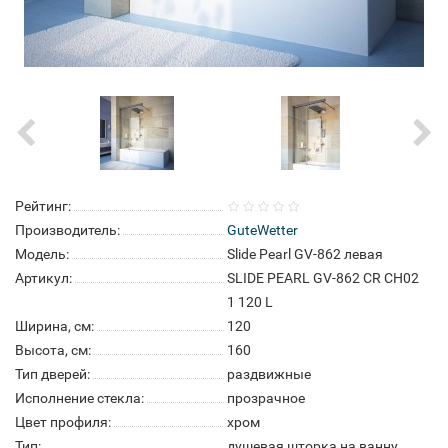
Рейтинг:
Производитель:
GuteWetter
Модель:
Slide Pearl GV-862 левая
Артикул:
SLIDE PEARL GV-862 CR CH02
1 120 L
Ширина, см:
120
Высота, см:
160
Тип дверей:
раздвижные
Исполнение стекла:
прозрачное
Цвет профиля:
хром
Тип:
душевая шторка на ванну