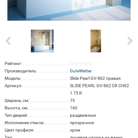
Рейтинг:
Производитель:
GuteWetter
Модель:
Slide Pearl GV-862 правая
Артикул:
SLIDE PEARL GV-862 CR CH02
1 75 R
Ширина, см:
75
Высота, см:
160
Тип дверей:
раздвижные
Исполнение стекла:
прозрачное
Цвет профиля:
хром
Тип:
душевая шторка на ванну