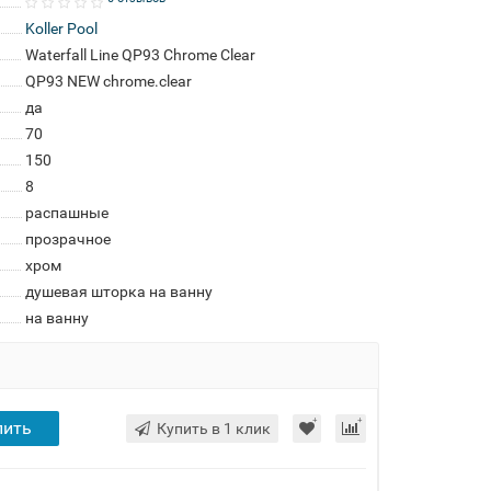
Koller Pool
Waterfall Line QP93 Chrome Clear
QP93 NEW chrome.clear
да
70
150
8
распашные
прозрачное
хром
душевая шторка на ванну
на ванну
пить
Купить в 1 клик