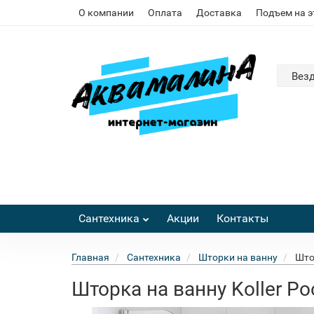
О компании
Оплата
Доставка
Подъем на 
Вез
Сантехника
Акции
Контакты
Главная
Сантехника
Шторки на ванну
Штор
Шторка на ванну Koller Poo