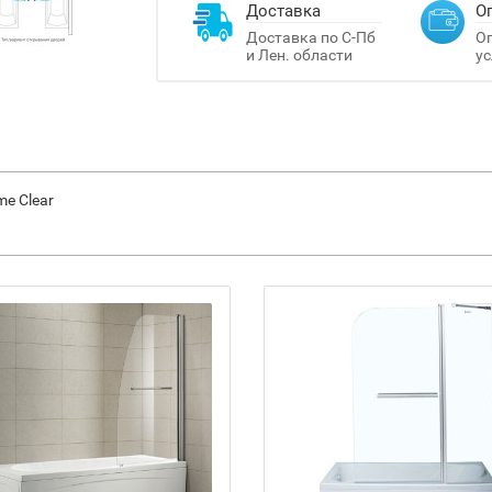
Доставка
О
Доставка по С-Пб
Оп
и Лен. области
ус
me Clear