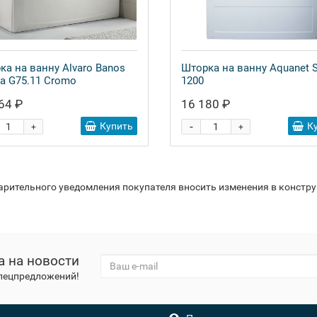
ка на ванну Alvaro Banos
Шторка на ванну Aquanet 
ia G75.11 Cromo
1200
64 ₽
16 180 ₽
-
Купить
К
+
+
варительного уведомления покупателя вносить изменения в констр
а на новости
спецпредложений!