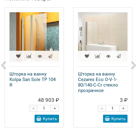
Шторка на ванну
Шторка на ванну
Kolpa San Sole TP 104
Cezares Eco O-V-1-
R
80/140-C-Cr стекло
прозрачное
48 903 ₽
3 ₽
-
-
+
+
Купить
Купить