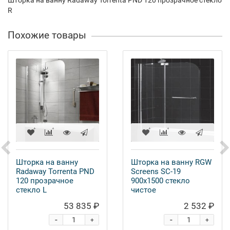
Шторка на ванну Radaway Torrenta PND 120 прозрачное стекло
R
Похожие товары
Шторка на ванну
Шторка на ванну RGW
Radaway Torrenta PND
Screens SC-19
120 прозрачное
900x1500 стекло
стекло L
чистое
53 835 ₽
2 532 ₽
-
-
+
+