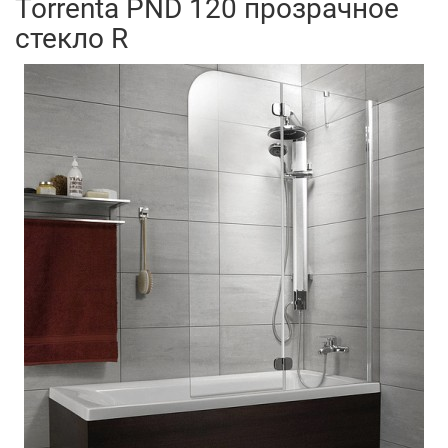
Torrenta PND 120 прозрачное
стекло R