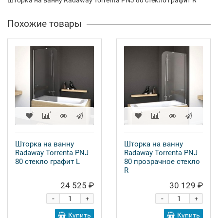
Шторка на ванну Radaway Torrenta PNJ 80 стекло графит R
Похожие товары
Шторка на ванну
Шторка на ванну
Radaway Torrenta PNJ
Radaway Torrenta PNJ
80 стекло графит L
80 прозрачное стекло
R
24 525 ₽
30 129 ₽
-
-
+
+
Купить
Купить