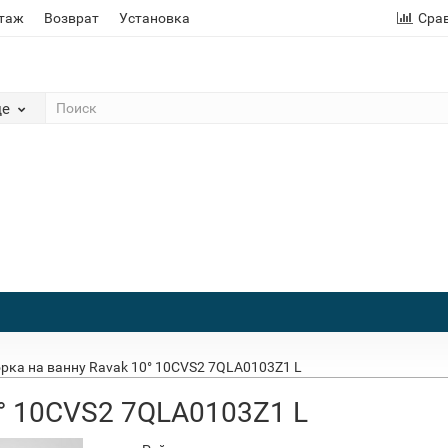
этаж
Возврат
Установка
Сра
де
рка на ванну Ravak 10° 10CVS2 7QLA0103Z1 L
0° 10CVS2 7QLA0103Z1 L