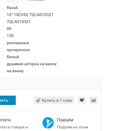
Ravak
10° 10CVS2 7QLA0103Z1
7QLA0103Z1
99
150
распашные
прозрачное
белый
душевая шторка на ванну
на ванну
пить
Купить в 1 клик
плата
Подъём
лата товара и
Подъём на этаж