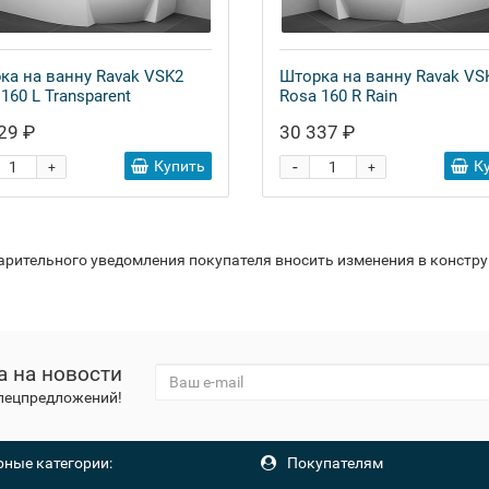
ка на ванну Ravak VSK2
Шторка на ванну Ravak VS
160 L Transparent
Rosa 160 R Rain
29 ₽
30 337 ₽
-
Купить
К
+
+
варительного уведомления покупателя вносить изменения в констр
а на новости
спецпредложений!
ные категории:
Покупателям