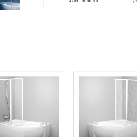
и Лен. области
ус