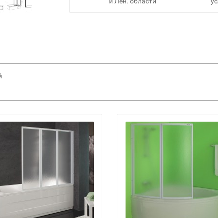
и Лен. области
ус
й