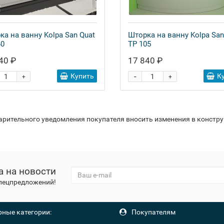
ка на ванну Kolpa San Quat
Шторка на ванну Kolpa San
40
TP 105
40 ₽
17 840 ₽
-
Купить
К
+
+
варительного уведомления покупателя вносить изменения в констр
а на новости
спецпредложений!
ные категории:
Покупателям