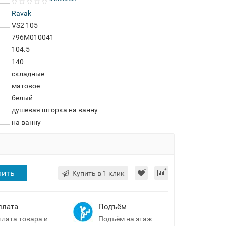
Ravak
VS2 105
796M010041
104.5
140
складные
матовое
белый
душевая шторка на ванну
на ванну
пить
Купить в 1 клик
плата
Подъём
лата товара и
Подъём на этаж