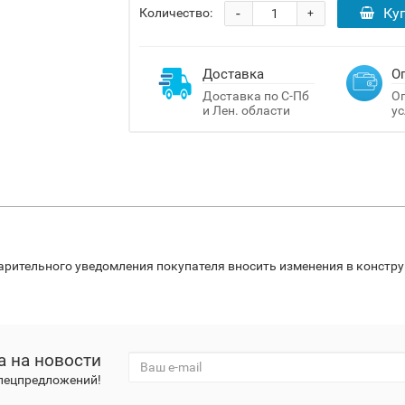
-
Ку
Количество:
+
Доставка
О
Доставка по С-Пб
Оп
и Лен. области
ус
варительного уведомления покупателя вносить изменения в констр
а на новости
спецпредложений!