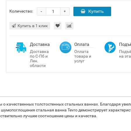
-
Купить
Количество:
+
Купить в 1 клик
Доставка
Оплата
Подъ
Доставка
Оплата
Подъ
по С-Пб и
товара и
на эт
Лен.
услуг
области
пы о качественных толстостенных стальных ваннах. Благодаря уве
 шумопоглощения стальная ванна Tevro демонстрирует характерис
ствительно лучшее соотношение цены и качества.