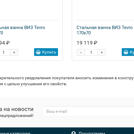
ьная ванна ВИЗ Tevro
Стальная ванна ВИЗ Tevro
70
170x70
94 ₽
19 119 ₽
-
Купить
К
+
+
варительного уведомления покупателя вносить изменения в констр
я с целью улучшения его свойств.
а на новости
спецпредложений!
ные категории:
Покупателям