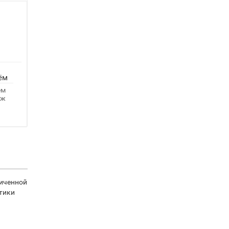
ём
ём
аж
личенной
тики