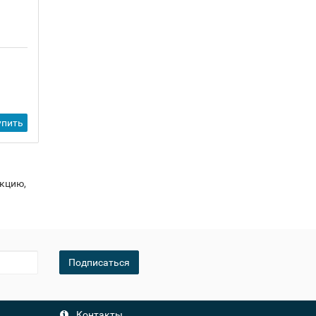
упить
укцию,
Подписаться
Контакты