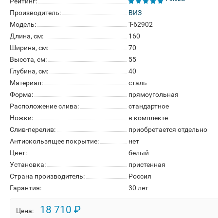
Рейтинг:
Производитель:
ВИЗ
Модель:
T-62902
Длина, см:
160
Ширина, см:
70
Высота, см:
55
Глубина, см:
40
Материал:
сталь
Форма:
прямоугольная
Расположение слива:
стандартное
Ножки:
в комплекте
Слив-перелив:
приобретается отдельно
Антискользящее покрытие:
нет
Цвет:
белый
Установка:
пристенная
Страна производитель:
Россия
Гарантия:
30 лет
18 710 ₽
Цена: