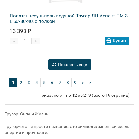
Полотенцесушитель водяной Тругор ЛЦ Аспект ПМ 3
L 50x80x40, с полкой
13 393 ₽
-
Купить
+
Показать еще
1
2
3
4
5
6
7
8
9
>
>|
Показано с 1 по 12 из 219 (всего 19 страниц)
Тругор: Сила и Жизнь
Тругор- это не просто название, это символ жизненной силы,
энергии и прочности.