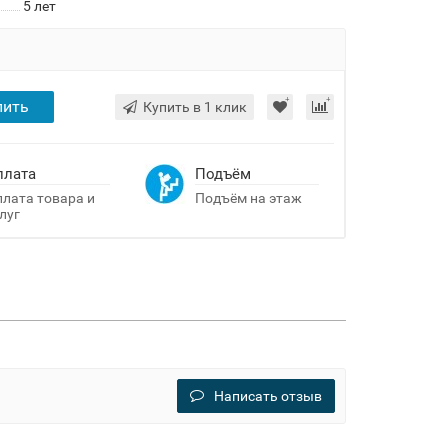
5 лет
пить
Купить в 1 клик
плата
Подъём
лата товара и
Подъём на этаж
луг
Написать отзыв