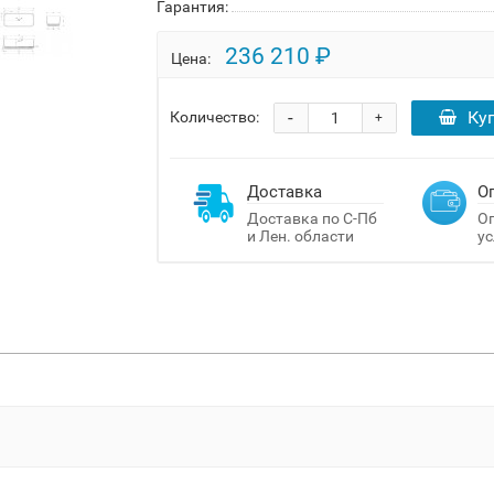
Гарантия:
236 210 ₽
Цена:
-
Ку
Количество:
+
Доставка
О
Доставка по С-Пб
Оп
и Лен. области
ус