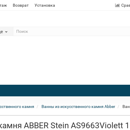
этаж
Возврат
Установка
Сра
де
сственного камня
Ванны из искусственного камня Abber
Ван
камня ABBER Stein AS9663Violett 