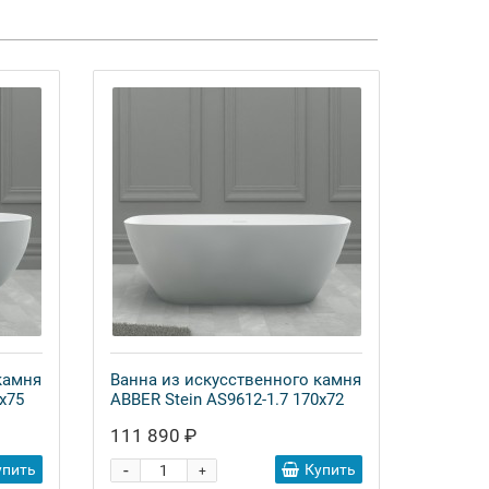
камня
Ванна из искусственного камня
x75
ABBER Stein AS9612-1.7 170x72
111 890 ₽
-
упить
Купить
+