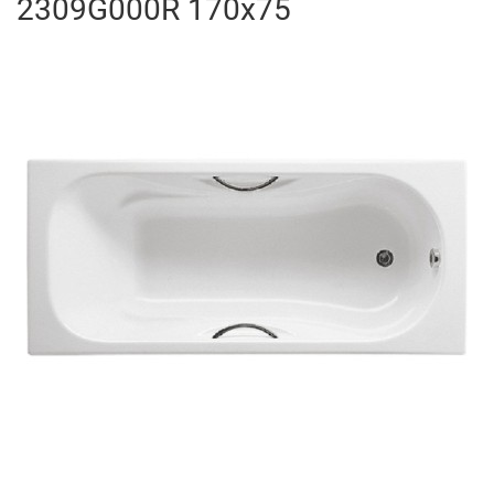
2309G000R 170x75