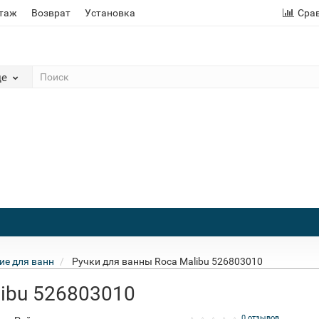
этаж
Возврат
Установка
Сра
де
е для ванн
Ручки для ванны Roca Malibu 526803010
libu 526803010
0 отзывов