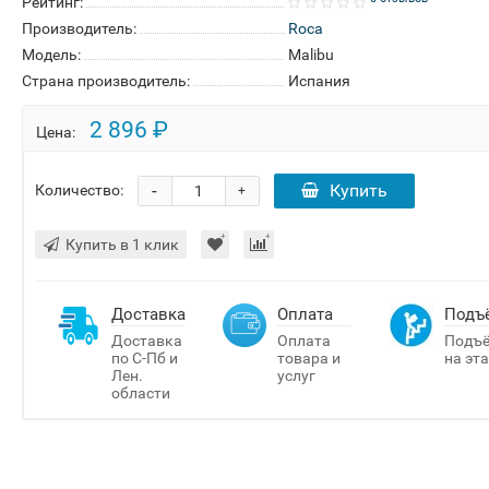
Рейтинг:
Производитель:
Roca
Модель:
Malibu
Страна производитель:
Испания
2 896 ₽
Цена:
-
Купить
Количество:
+
Купить в 1 клик
Доставка
Оплата
Подъ
Доставка
Оплата
Подъ
по С-Пб и
товара и
на эт
Лен.
услуг
области