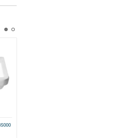
8S000
Раковина Roca Hall 327621000
65 см