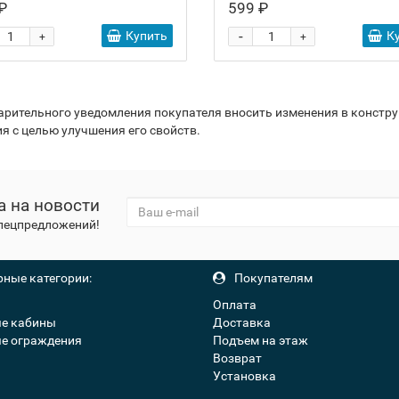
₽
599 ₽
-
Купить
К
+
+
варительного уведомления покупателя вносить изменения в констр
я с целью улучшения его свойств.
а на новости
спецпредложений!
ные категории:
Покупателям
Оплата
е кабины
Доставка
е ограждения
Подъем на этаж
Возврат
Установка