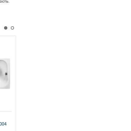
ость.
Чугунная ванна Wotte Forma
004
150x70 БП-э00д1470