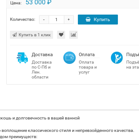
53 000 ₽
Цена:
-
Купить
Количество:
+
Купить в 1 клик
Доставка
Оплата
Подъ
Доставка
Оплата
Подъ
по С-Пб и
товара и
на эт
Лен.
услуг
области
оскошь и долговечность в вашей ванной
то воплощение классического стиля и непревзойденного качества.
ядом преимуществ: