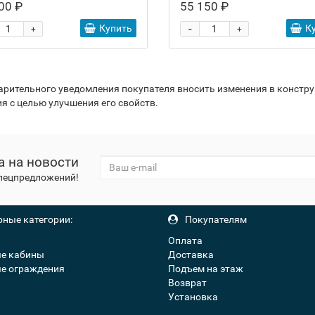
00 ₽
55 150 ₽
-
Купить
К
+
+
варительного уведомления покупателя вносить изменения в констр
я с целью улучшения его свойств.
а на новости
спецпредложений!
ные категории:
Покупателям
Оплата
е кабины
Доставка
е ограждения
Подъем на этаж
Возврат
Установка