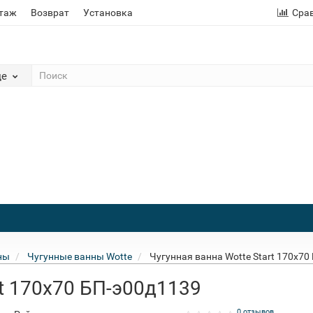
этаж
Возврат
Установка
Сра
де
ны
Чугунные ванны Wotte
Чугунная ванна Wotte Start 170x70
rt 170x70 БП-э00д1139
0 отзывов