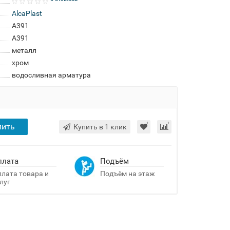
AlcaPlast
A391
A391
металл
хром
водосливная арматура
пить
Купить в 1 клик
плата
Подъём
лата товара и
Подъём на этаж
луг