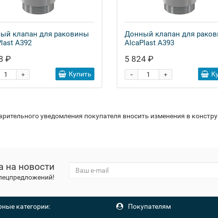
ый клапан для раковины
Донный клапан для рако
last A392
AlcaPlast A393
8 ₽
5 824 ₽
-
Купить
К
+
+
варительного уведомления покупателя вносить изменения в констр
а на новости
спецпредложений!
ные категории:
Покупателям