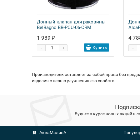
Донный клапан для раковины
Донн
BelBagno BB-PCU-06-CRM
AlcaP
1 989 ₽
4 78
-
-
Купить
+
Производитель оставляет за собой право без пред
изделия с целью улучшения его свойств.
Подписк
Будьте в курсе новых акций и 
АкваМалинА
Популяр