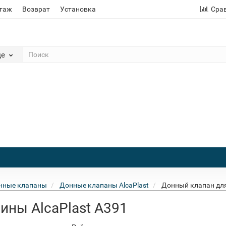
этаж
Возврат
Установка
Сра
де
нные клапаны
Донные клапаны AlcaPlast
Донный клапан для
ины AlcaPlast A391