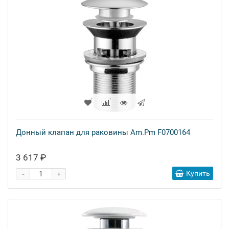
Донный клапан для раковины Am.Pm F0700164
3 617 ₽
-
Купить
+