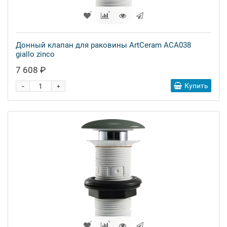
Донный клапан для раковины ArtCeram ACA038
giallo zinco
7 608 ₽
-
Купить
+