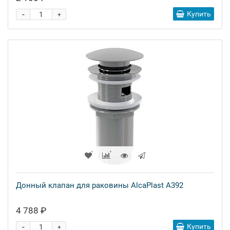
-
Купить
+
Донный клапан для раковины AlcaPlast A392
4 788 ₽
-
Купить
+