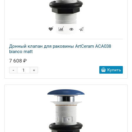
Донный клапан для раковины ArtCeram ACA038
bianco matt
7 608 ₽
-
Купить
+