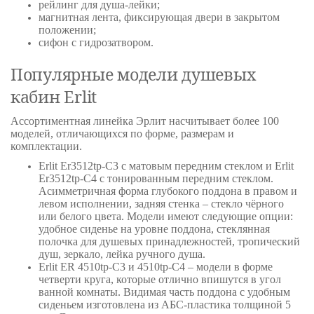
рейлинг для душа-лейки;
магнитная лента, фиксирующая двери в закрытом
положении;
сифон с гидрозатвором.
Популярные модели душевых
кабин Erlit
Ассортиментная линейка Эрлит насчитывает более 100
моделей, отличающихся по форме, размерам и
комплектации.
Erlit Er3512tp-C3 с матовым передним стеклом и Erlit
Er3512tp-C4 с тонированным передним стеклом.
Асимметричная форма глубокого поддона в правом и
левом исполнении, задняя стенка – стекло чёрного
или белого цвета. Модели имеют следующие опции:
удобное сиденье на уровне поддона, стеклянная
полочка для душевых принадлежностей, тропический
душ, зеркало, лейка ручного душа.
Erlit ER 4510tp-C3 и 4510tp-C4 – модели в форме
четверти круга, которые отлично впишутся в угол
ванной комнаты. Видимая часть поддона с удобным
сиденьем изготовлена из АБС-пластика толщиной 5