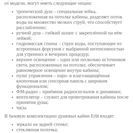
от модели, могут иметь следующие опции:
тропический душ – специальная лейка,
расположенная на потолке кабины, разделяет поток
воды на множество мелких струй, что способствует
расслаблению;
ручной душ – гибкий шланг с закреплённой на нём
лейкой;
гидромассаж спины – струи воды, поступающие из
встроенных форсунок с выбранной интенсивностью
для утренних и вечерних процедур;
верхнее освещение – один или несколько источников
света, расположенных на потолке, обеспечивает
равномерное освещение внутри кабины;
пульт управления – паро- и влагозащищённая
кнопочная или сенсорная панель с широким
функционалом;
ФМ-радио – приёмник радиосигналов и динамики;
вентилятор – служит для проветривания кабины после
принятия душа;
часы.
В базовую комплектацию душевых кабин Erlit входят:
зеркало на задней стенке;
стеклянная полочка;