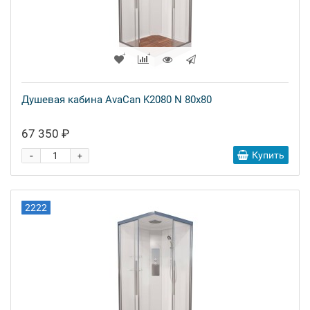
Душевая кабина AvaCan K2080 N 80x80
67 350 ₽
-
Купить
+
2222