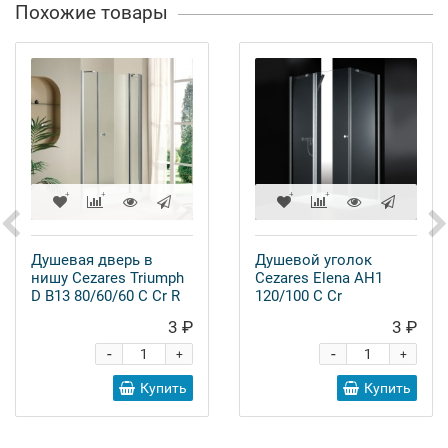
Похожие товары
Душевая дверь в
Душевой уголок
нишу Cezares Triumph
Cezares Elena AH1
D B13 80/60/60 C Cr R
120/100 C Cr
3 ₽
3 ₽
-
-
+
+
Купить
Купить