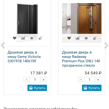
Душевая дверь в
Душевая дверь в
нишу Gemy Victoria
нишу Radaway
S30191B 140x190
Premium Plus DWJ 140
прозрачное стекло
17 381 ₽
54 549 ₽
-
-
+
+
Купить
Купить
Производитель оставляет за собой право без