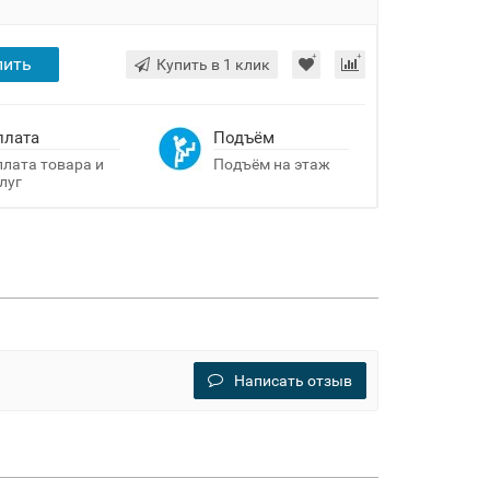
пить
Купить в 1 клик
плата
Подъём
лата товара и
Подъём на этаж
луг
Написать отзыв