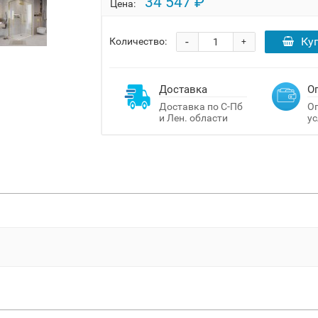
34 547 ₽
Цена:
-
Ку
Количество:
+
Доставка
О
Доставка по С-Пб
Оп
и Лен. области
ус