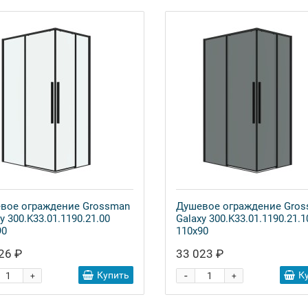
вое ограждение Grossman
Душевое ограждение Gro
y 300.K33.01.1190.21.00
Galaxy 300.K33.01.1190.21.1
90
110x90
26 ₽
33 023 ₽
-
Купить
К
+
+