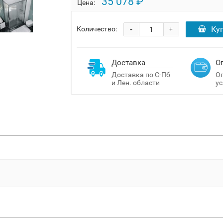
35 078 ₽
Цена:
-
Ку
Количество:
+
Доставка
О
Доставка по С-Пб
Оп
и Лен. области
ус