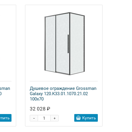
ssman
Душевое ограждение Grossman
0
Galaxy 120.K33.01.1070.21.02
100x70
32 028 ₽
-
упить
Купить
+