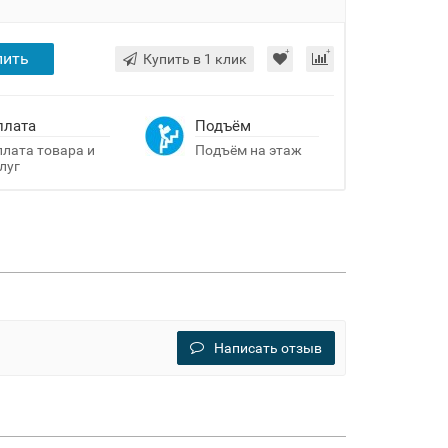
пить
Купить в 1 клик
плата
Подъём
лата товара и
Подъём на этаж
луг
Написать отзыв