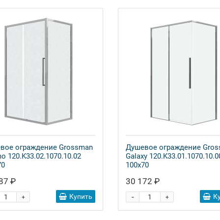
вое ограждение Grossman
Душевое ограждение Gro
o 120.K33.02.1070.10.02
Galaxy 120.K33.01.1070.10.0
70
100x70
87 ₽
30 172 ₽
-
Купить
К
+
+