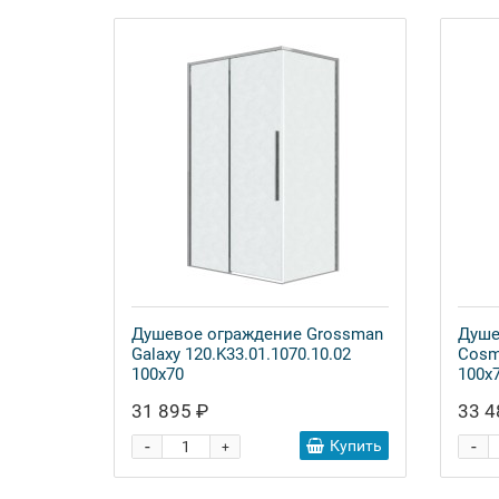
Душевое ограждение Grossman
Душе
Galaxy 120.K33.01.1070.10.02
Cosm
100x70
100x
31 895 ₽
33 4
-
-
Купить
+