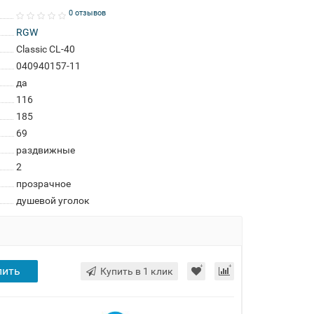
0 отзывов
RGW
Classic CL-40
040940157-11
да
116
185
69
раздвижные
2
прозрачное
душевой уголок
пить
Купить в 1 клик