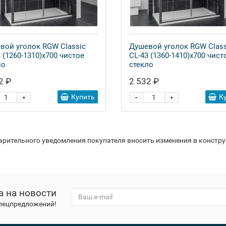
вой уголок RGW Classic
Душевой уголок RGW Class
 (1260-1310)x700 чистое
CL-43 (1360-1410)x700 чист
ло
стекло
2 ₽
2 532 ₽
-
Купить
К
+
+
варительного уведомления покупателя вносить изменения в констр
а на новости
спецпредложений!