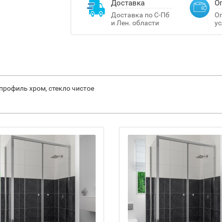
Доставка
О
Доставка по С-Пб
Оп
и Лен. области
ус
профиль хром, стекло чистое