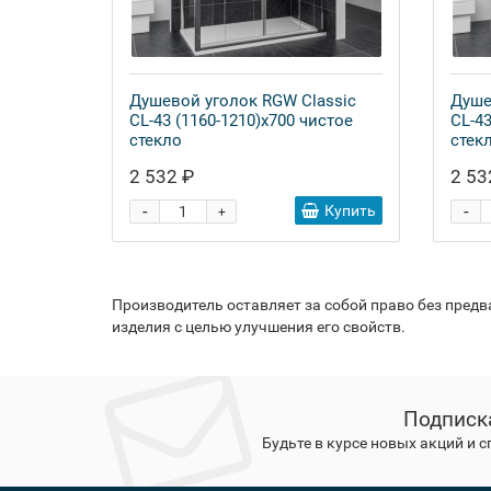
Душевой уголок RGW Classic
Душе
CL-43 (1160-1210)x700 чистое
CL-43
стекло
стек
2 532 ₽
2 53
-
-
Купить
+
Производитель оставляет за собой право без пред
изделия с целью улучшения его свойств.
Подписк
Будьте в курсе новых акций и 