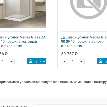
вой уголок Vegas Glass ZA
Душевой уголок Vegas Gla
7 10 профиль матовый
90 09 10 профиль золото,
, стекло сатин
стекло сатин
66 ₽
59 757 ₽
-
Купить
К
+
+
варительного уведомления покупателя вносить изменения в констр
а на новости