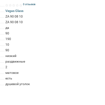
0 отзывов
Vegas Glass
ZA 90 08 10
ZA 90 08 10
да
90
190
10
90
низкий
раздвижные
2
матовое
есть
душевой уголок