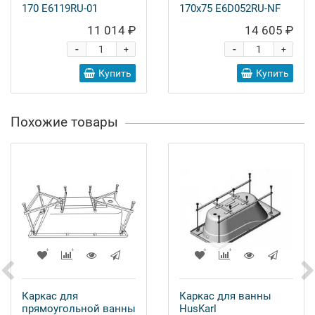
170 E6119RU-01
170x75 E6D052RU-NF
11 014 ₽
14 605 ₽
-
-
+
+
Купить
Купить
Похожие товары
Каркас для
Каркас для ванны
прямоугольной ванны
HusKarl