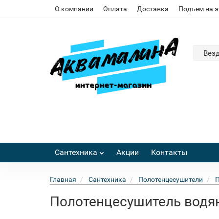
О компании
Оплата
Доставка
Подъем на 
Вез
Сантехника
Акции
Контакты
Главная
Сантехника
Полотенцесушители
П
Полотенцесушитель водян