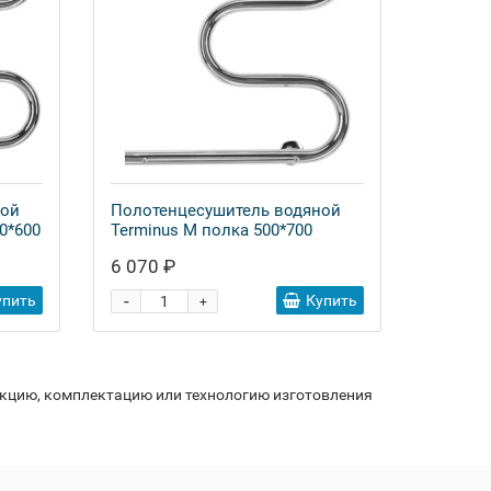
ной
Полотенцесушитель водяной
0*600
Terminus М полка 500*700
6 070 ₽
-
упить
Купить
+
укцию, комплектацию или технологию изготовления