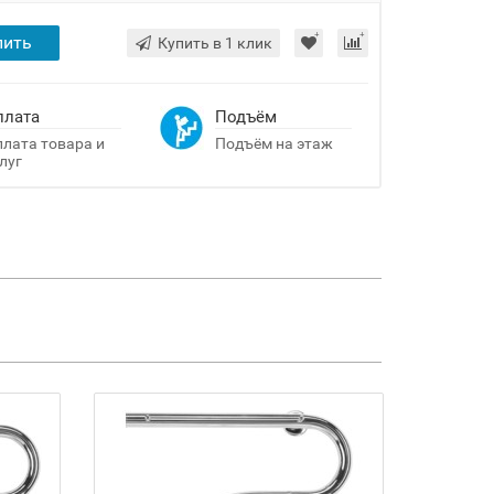
пить
Купить в 1 клик
плата
Подъём
лата товара и
Подъём на этаж
луг