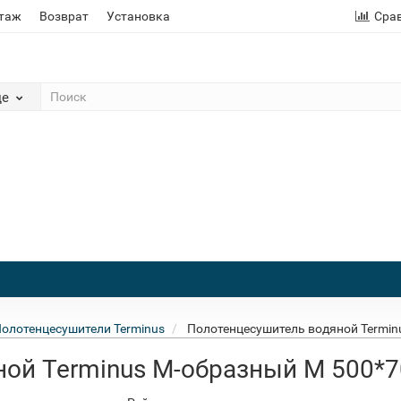
этаж
Возврат
Установка
Сра
де
олотенцесушители Terminus
Полотенцесушитель водяной Termin
ой Terminus M-образный М 500*