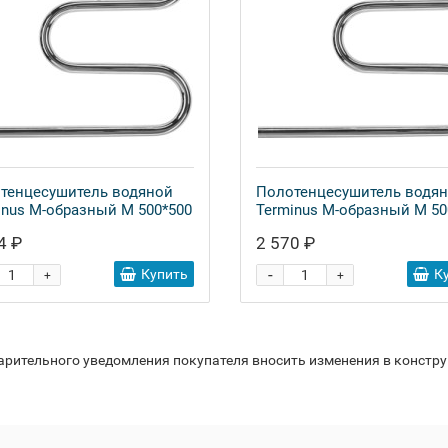
тенцесушитель водяной
Полотенцесушитель водя
inus M-образный М 500*500
Terminus M-образный М 50
4 ₽
2 570 ₽
-
Купить
К
+
+
варительного уведомления покупателя вносить изменения в констр