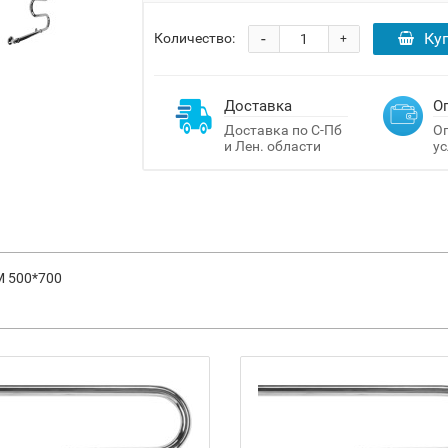
-
Ку
Количество:
+
Доставка
О
Доставка по С-Пб
Оп
и Лен. области
ус
М 500*700