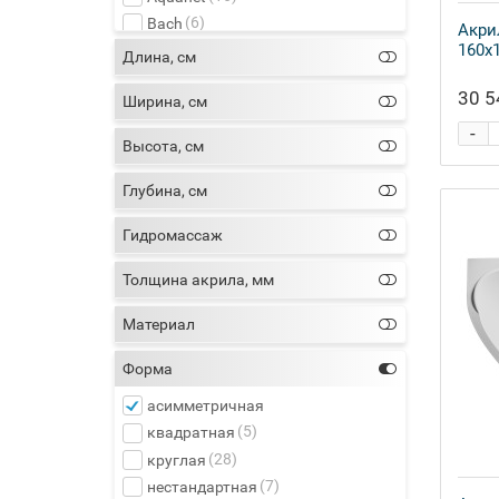
(6)
Bach
Акри
160х1
(46)
Bas
Длина, см
(1)
BelBagno
30 5
Ширина, см
(12)
BellSan
(3)
-
Black&White
Высота, см
(2)
Byon
(12)
C-bath
Глубина, см
(7)
Cersanit
Гидромассаж
(2)
Cezares
(14)
Excellent
Толщина акрила, мм
(37)
Gemy
(6)
Jacob Delafon
Материал
(16)
Koller Pool
Форма
(14)
Kolpa San
(4)
Orans
асимметричная
(46)
Radomir
(5)
квадратная
(42)
Ravak
(28)
круглая
(24)
Riho
(7)
нестандартная