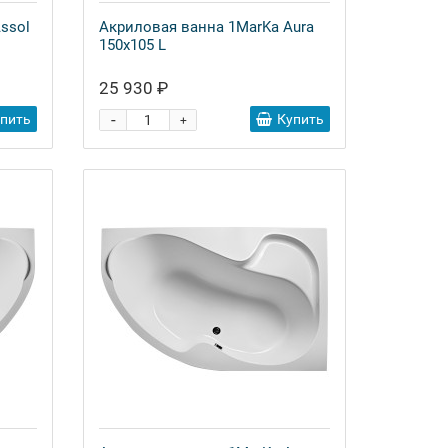
ssol
Акриловая ванна 1MarKa Aura
150x105 L
25 930 ₽
-
упить
Купить
+