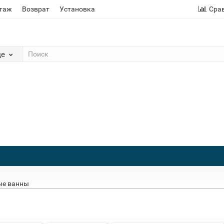
этаж
Возврат
Установка
Сра
де
ые ванны