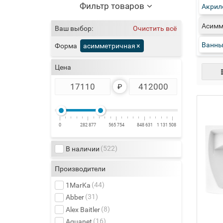
Фильтр товаров
Акрил
Асимм
Ваш выбор:
Очистить всё
Ванны
асимметричная
×
Форма
Цена
₽
0
282 877
565 754
848 631
1 131 508
(522)
В наличии
Производители
(44)
1MarKa
(31)
Abber
(8)
Alex Baitler
(16)
Aquanet