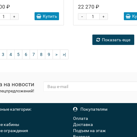
00 ₽
22 270 ₽
-
Купить
К
+
+
Показать еще
3
4
5
6
7
8
9
>
>|
а на новости
спецпредложений!
ные категории:
Покупателям
Оплата
е кабины
Доставка
е ограждения
Подъем на этаж
Возврат