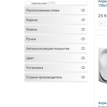
Акри
(10)
Roca
(259)
овальная
150x
(18)
Royal Bath
(2237)
прямоугольная
Расположение слива
(16)
Santek
(7)
пятиугольная
25 9
(12)
Каркас
Triton
(128)
четверть круга
-
(16)
Vagnerplast
(2)
шестиугольная
Ножки
(57)
Акватек
Ручки
Антискользящее покрытие
Цвет
Установка
Страна производитель
Акри