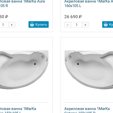
ловая ванна 1MarKa Aura
Акриловая ванна 1MarKa A
105 R
160x105 L
30 ₽
26 690 ₽
-
Купить
К
+
+
ловая ванна 1MarKa
Акриловая ванна 1MarKa