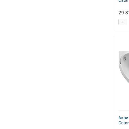
Catan
29 8
-
Акри
Catan