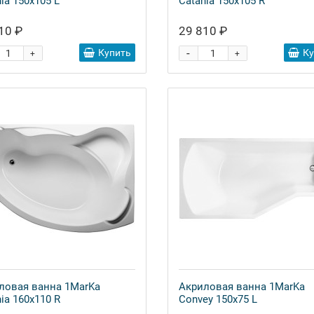
ia 150х105 L
Catania 150х105 R
10 ₽
29 810 ₽
-
Купить
К
+
+
ловая ванна 1MarKa
Акриловая ванна 1MarKa
ia 160х110 R
Convey 150x75 L