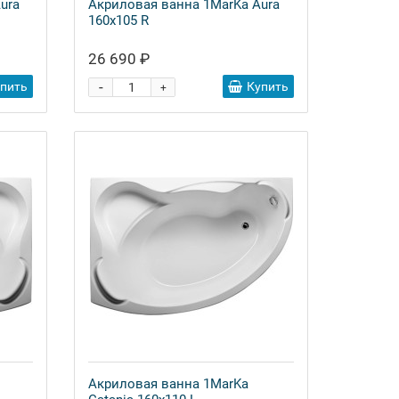
ura
Акриловая ванна 1MarKa Aura
160x105 R
26 690 ₽
-
упить
Купить
+
Акриловая ванна 1MarKa