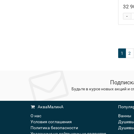
32 9
-
1
2
Подписк
Будьте в курсе новых акций и 
АкваМалинА
Популяр
О нас
Ванны
Условия соглашения
Душевы
Политика безопасности
Душевы
Указанные на сайте цены не являются