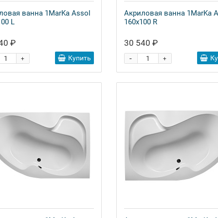
ловая ванна 1MarKa Assol
Акриловая ванна 1MarKa A
00 L
160х100 R
40 ₽
30 540 ₽
-
Купить
К
+
+