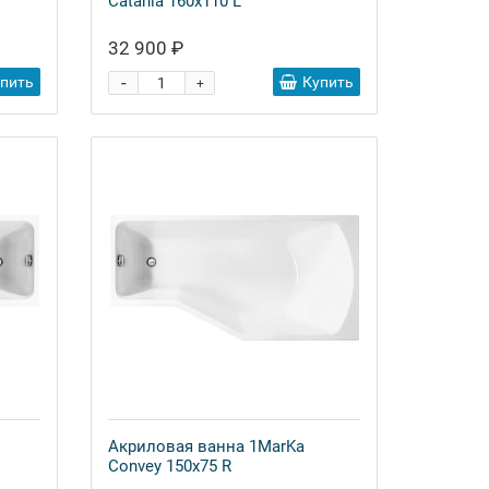
Catania 160х110 L
32 900 ₽
-
упить
Купить
+
Акриловая ванна 1MarKa
Convey 150x75 R