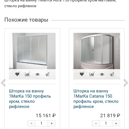
Шторка на ванну 1MarKa Aura 150 профиль хром матовый,
стекло рифленое
Похожие товары
Шторка на ванну
Шторка на ванну
1MarKa 150 профиль
1MarKa Catania 150
хром, стекло
профиль хром, стекло
рифленое
рифленое
15 161 ₽
21 819 ₽
-
-
+
+