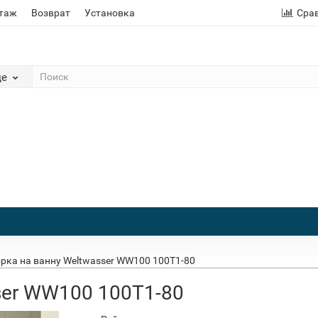
этаж
Возврат
Установка
Сра
де
рка на ванну Weltwasser WW100 100T1-80
ser WW100 100T1-80