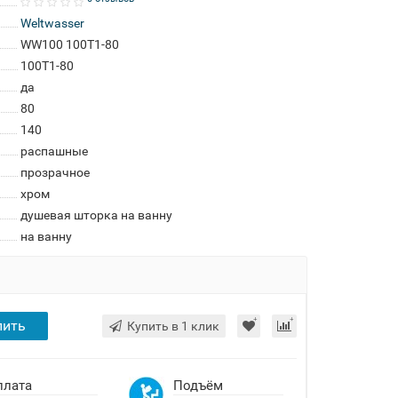
Weltwasser
WW100 100T1-80
100T1-80
да
80
140
распашные
прозрачное
хром
душевая шторка на ванну
на ванну
пить
Купить в 1 клик
плата
Подъём