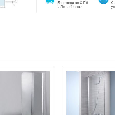
Доставка по С-Пб
Оп
и Лен. области
ус