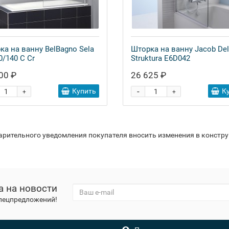
ка на ванну BelBagno Sela
Шторка на ванну Jacob Del
0/140 C Cr
Struktura E6D042
00 ₽
26 625 ₽
-
Купить
К
+
+
варительного уведомления покупателя вносить изменения в констр
а на новости
спецпредложений!